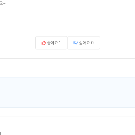
요~
좋아요
1
싫어요
0