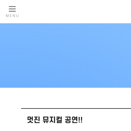
M E N U
멋진 뮤지컬 공연!!