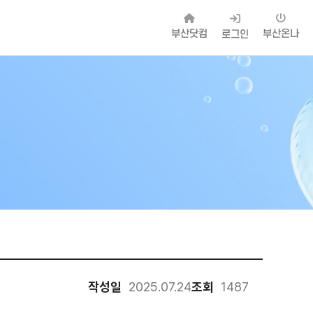
부산닷컴
부산온나
로그인
작성일
2025.07.24
조회
1487