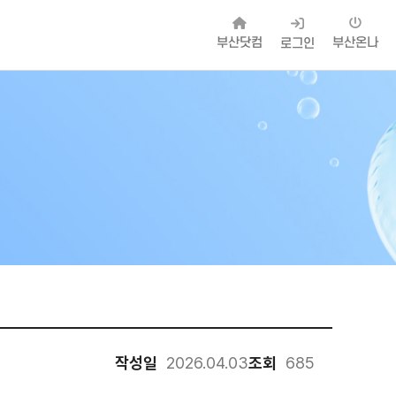
부산닷컴
부산온나
로그인
작성일
2026.04.03
조회
685