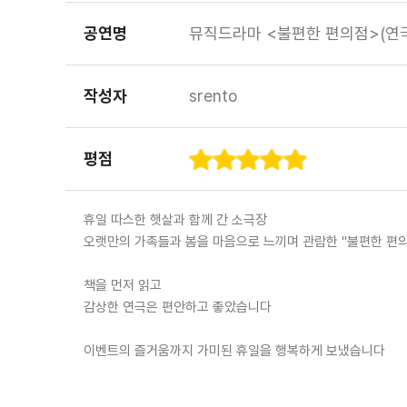
공연명
뮤직드라마 <불편한 편의점>(연
작성자
srento
평점
휴일 따스한 햇살과 함께 간 소극장
오랫만의 가족들과 봄을 마음으로 느끼며 관람한 "불편한 편
책을 먼저 읽고
감상한 연극은 편안하고 좋았습니다
이벤트의 즐거움까지 가미된 휴일을 행복하게 보냈습니다