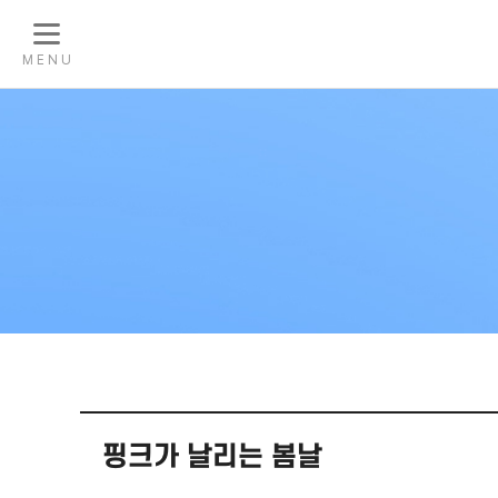
M E N U
핑크가 날리는 봄날