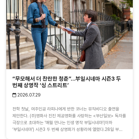
“무모해서 더 찬란한 청춘”…부일시네마 시즌3 두
번째 상영작 ‘싱 스트리트’
2026.07.29
전학 첫날, 여주인공 라피나에게 반한 코너는 뮤직비디오 출연을
제안한다. (주)영화사 진진 제공영화를 사랑하는 <부산일보> 독자를
극장으로 초대하는 ‘매월 만나는 인생 명작 부일시네마’(이하
‘부일시네마’) 시즌3 두 번째 상영회가 성황리에 열렸다.28일 부...