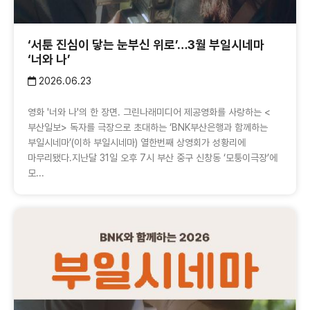
‘서툰 진심이 닿는 눈부신 위로’…3월 부일시네마
‘너와 나’
2026.06.23
영화 '너와 나'의 한 장면. 그린나래미디어 제공영화를 사랑하는 <
부산일보> 독자를 극장으로 초대하는 ‘BNK부산은행과 함께하는
부일시네마’(이하 부일시네마) 열한번째 상영회가 성황리에
마무리됐다.지난달 31일 오후 7시 부산 중구 신창동 ‘모퉁이극장’에
모...