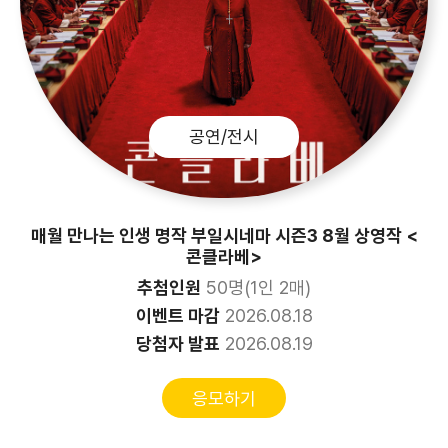
공연/전시
매월 만나는 인생 명작 부일시네마 시즌3 8월 상영작 <
콘클라베>
추첨인원
50명(1인 2매)
이벤트 마감
2026.08.18
당첨자 발표
2026.08.19
응모하기