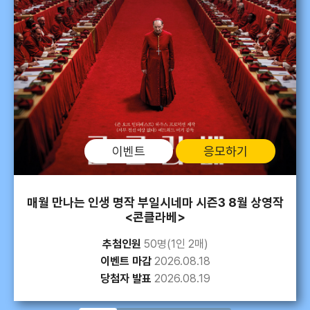
이벤트
응모하기
작
뮤직드라마 <불편한 편의점1>(연극) 8.19.~8.21.
추첨인원
50명(1인 2매)
이벤트 마감
2026.08.12
당첨자 발표
2026.08.13