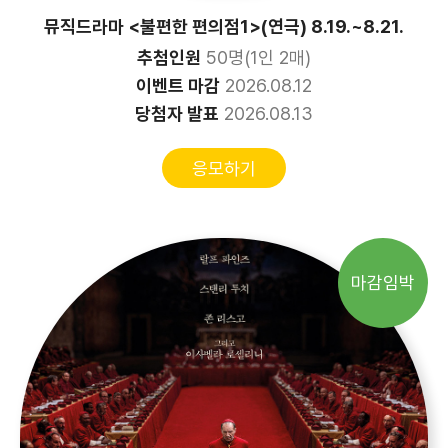
뮤직드라마 <불편한 편의점1>(연극) 8.19.~8.21.
추첨인원
50명(1인 2매)
이벤트 마감
2026.08.12
당첨자 발표
2026.08.13
응모하기
마감임박