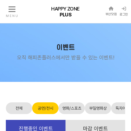
HAPPY ZONE
PLUS
부산닷컴
로그인
M E N U
이벤트
오직 해피존플러스에서만 받을 수 있는 이벤트!
전체
공연/전시
영화/스포츠
부일영화상
독자이벤
진행중인 이벤트
마감 이벤트